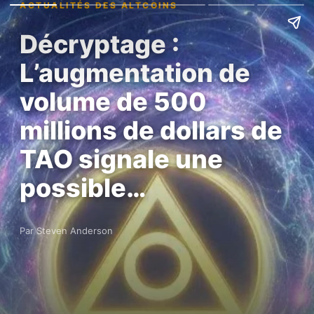
ACTUALITÉS DES ALTCOINS
Décryptage :
L’augmentation de
volume de 500
millions de dollars de
TAO signale une
possible…
Par Steven Anderson