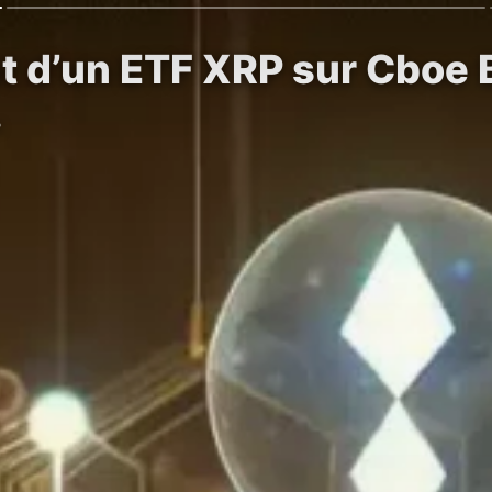
 d’un ETF XRP sur Cboe B
…