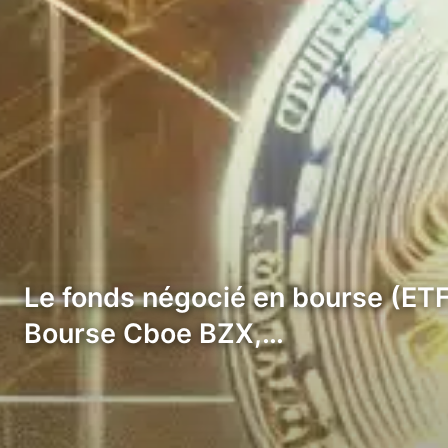
Le fonds négocié en bourse (ETF)
Bourse Cboe BZX,…