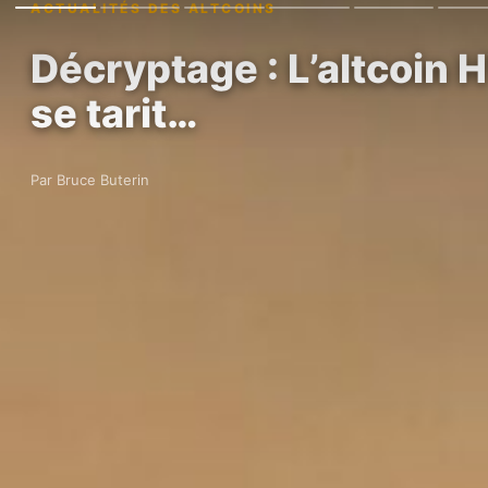
ACTUALITÉS DES ALTCOINS
Décryptage : L’altcoin 
se tarit…
Par Bruce Buterin