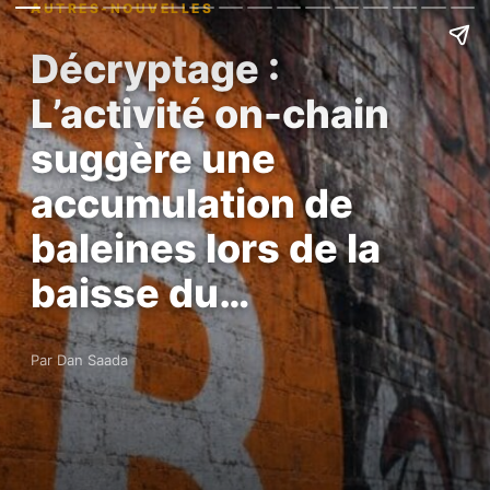
AUTRES-NOUVELLES
Décryptage :
L’activité on-chain
suggère une
accumulation de
baleines lors de la
baisse du…
Par Dan Saada