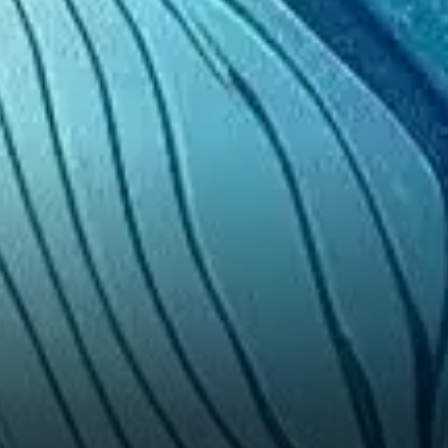
dérivés de TON a connu une
hausse marquée. Le volume a
augmenté de près de 15 %
pour atteindre 174,86 millions
de dollars, tandis que l’open
interest…