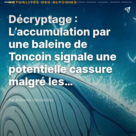
ACTUALITÉS DES ALTCOINS
Décryptage :
L’accumulation par
une baleine de
Toncoin signale une
potentielle cassure
malgré les…
Par Maheen Hernandez