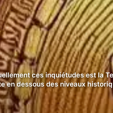
uellement ces inquiétudes est la T
ste en dessous des niveaux histor