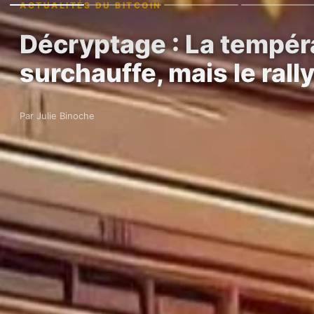
ACTUALITÉS DU BITCOIN
Décryptage : La tempéra
surchauffe, mais le rall
Par Julie Binoche