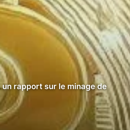
un rapport sur le minage de