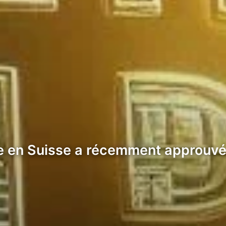
e en Suisse a récemment approuvé 