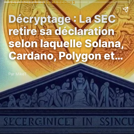
ACTUALITÉS DES ALTCOINS
Décryptage : La SEC
retire sa déclaration
selon laquelle Solana,
Cardano, Polygon et…
Par MikeT