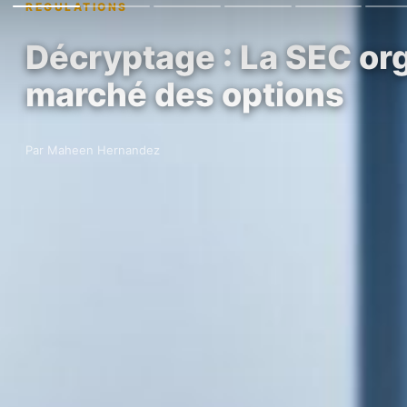
REGULATIONS
Décryptage : La SEC org
marché des options
Par Maheen Hernandez