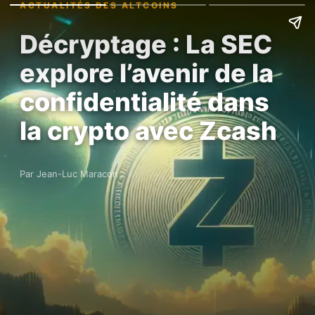
ACTUALITÉS DES ALTCOINS
Décryptage : La SEC
explore l’avenir de la
confidentialité dans
la crypto avec Zcash
Par Jean-Luc Maracon