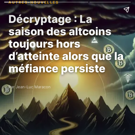
AUTRES-NOUVELLES
Décryptage : La
saison des altcoins
toujours hors
d’atteinte alors que la
méfiance persiste
Par Jean-Luc Maracon