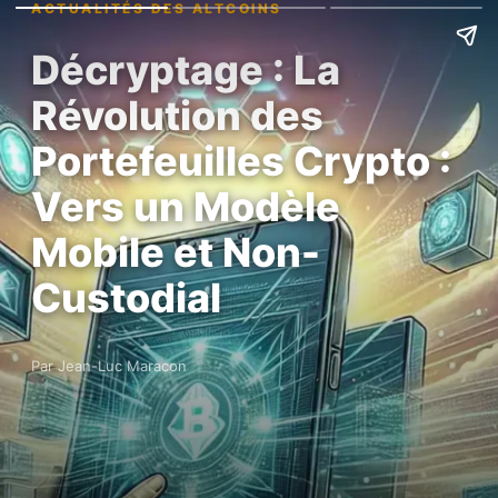
ACTUALITÉS DES ALTCOINS
Décryptage : La
Révolution des
Portefeuilles Crypto :
Vers un Modèle
Mobile et Non-
Custodial
Par Jean-Luc Maracon