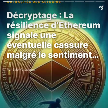
ACTUALITÉS DES ALTCOINS
Décryptage : La
résilience d’Ethereum
signale une
éventuelle cassure
malgré le sentiment…
Par Evie Vavasseur