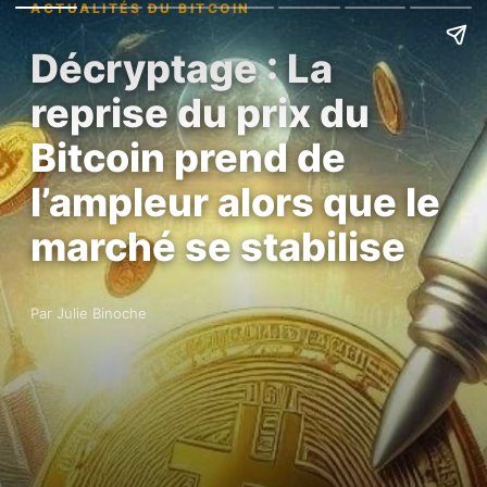
ACTUALITÉS DU BITCOIN
Décryptage : La
reprise du prix du
Bitcoin prend de
l’ampleur alors que le
marché se stabilise
Par Julie Binoche