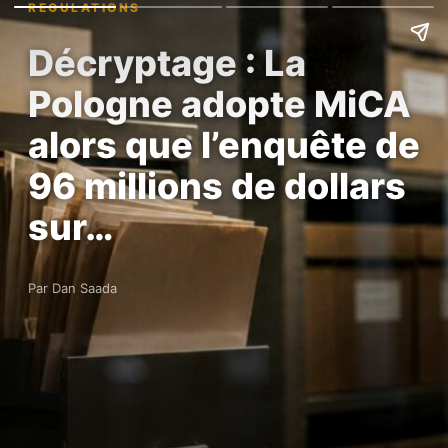
REGULATIONS
Décryptage : La
Pologne adopte MiCA
alors que l’enquête de
96 millions de dollars
sur…
Par Dan Saada