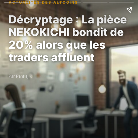
ACTUALITÉS DES ALTCOINS
Décryptage : La pièce
NEKOKICHI bondit de
20% alors que les
traders affluent
Par Pankaj K