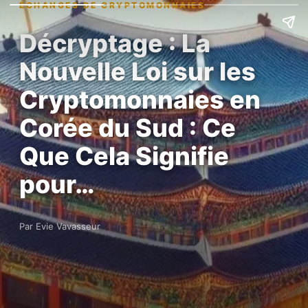
ÉCHANGES DE CRYPTOMONNAIES
Décryptage : La
Nouvelle Loi sur les
Cryptomonnaies en
Corée du Sud : Ce
Que Cela Signifie
pour…
Par Evie Vavasseur