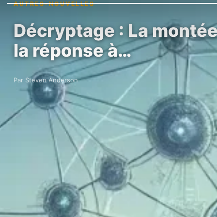
AUTRES-NOUVELLES
Décryptage : La montée 
la réponse à…
Par Steven Anderson