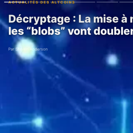
ACTUALITÉS DES ALTCOINS
Décryptage : La mise à
les “blobs” vont double
Par Steven Anderson