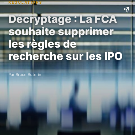
REGULATIONS
Décryptage : La FCA
souhaite supprimer
les règles de
recherche sur les IPO
Par Bruce Buterin