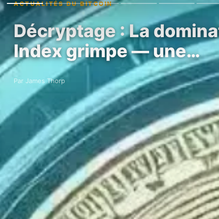
ACTUALITÉS DU BITCOIN
Décryptage : La dominat
Index grimpe — une…
Par James Thorp