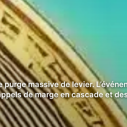
 purge massive de levier. L’événem
appels de marge en cascade et de