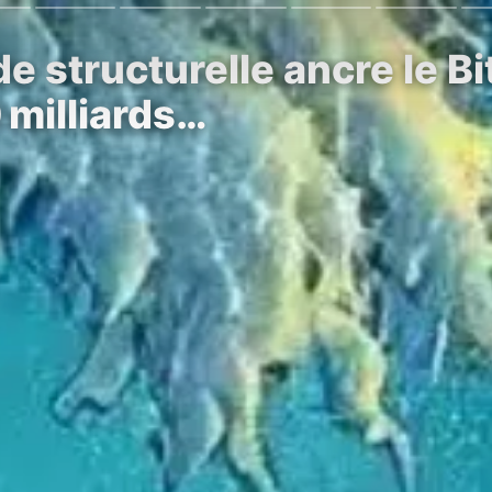
 structurelle ancre le Bi
 milliards…