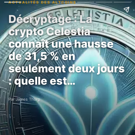
ACTUALITÉS DES ALTCOINS
Décryptage : La
crypto Celestia
connaît une hausse
de 31,5 % en
seulement deux jours
: quelle est…
Par James Thorp