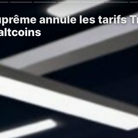
prême annule les tarifs T
altcoins