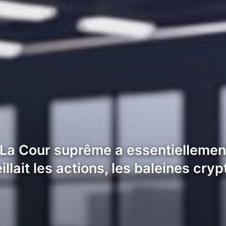
 La Cour suprême a essentiellement
llait les actions, les baleines cry