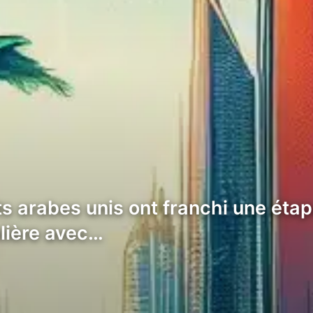
 arabes unis ont franchi une étape
alière avec…