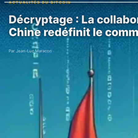
ACTUALITÉS DU BITCOIN
Décryptage : La collabo
Chine redéfinit le com
Par Jean-Luc Maracon