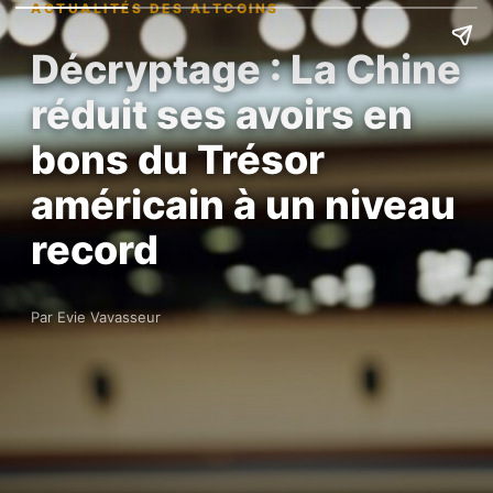
ACTUALITÉS DES ALTCOINS
Décryptage : La Chine
réduit ses avoirs en
bons du Trésor
américain à un niveau
record
Par Evie Vavasseur