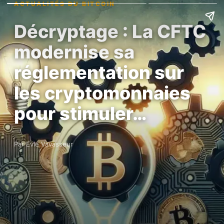
ACTUALITÉS DU BITCOIN
Décryptage : La CFTC
modernise sa
réglementation sur
les cryptomonnaies
pour stimuler…
Par Evie Vavasseur