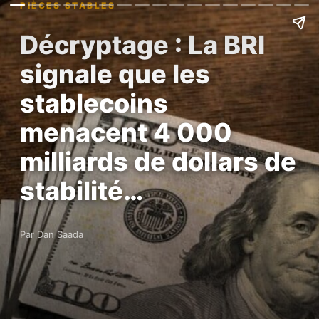
PIÈCES STABLES
Décryptage : La BRI
signale que les
stablecoins
menacent 4 000
milliards de dollars de
stabilité…
Par Dan Saada