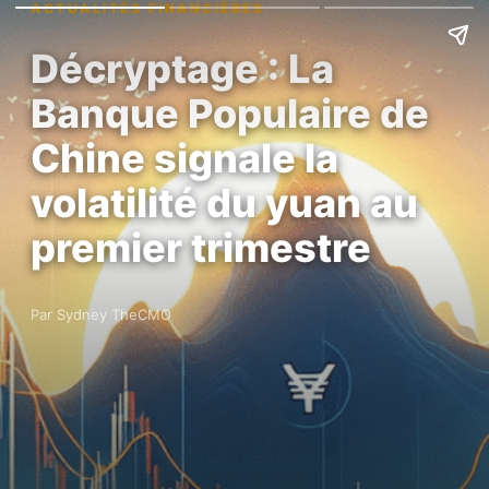
ACTUALITÉS FINANCIÈRES
Décryptage : La
Banque Populaire de
Chine signale la
volatilité du yuan au
premier trimestre
Par Sydney TheCMO