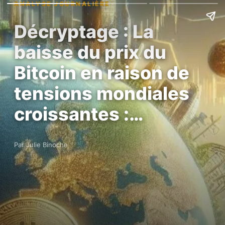
ANALYSE JOURNALIÈRE
Décryptage : La
baisse du prix du
Bitcoin en raison de
tensions mondiales
croissantes :…
Par Julie Binoche