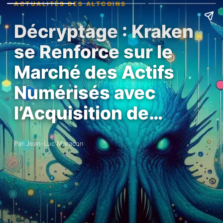
ACTUALITÉS DES ALTCOINS
Décryptage : Kraken
se Renforce sur le
Marché des Actifs
Numérisés avec
l’Acquisition de…
Par Jean-Luc Maracon