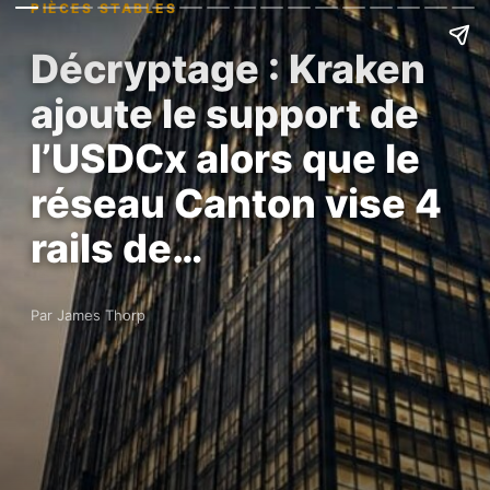
PIÈCES STABLES
Décryptage : Kraken
ajoute le support de
l’USDCx alors que le
réseau Canton vise 4
rails de…
Par James Thorp