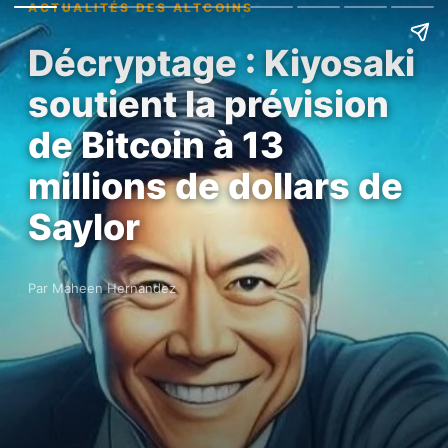
ACTUALITÉS DES ALTCOINS
Décryptage : Kiyosaki
soutient la prévision
de Bitcoin à 13
millions de dollars de
Saylor
Par Maheen Hernandez