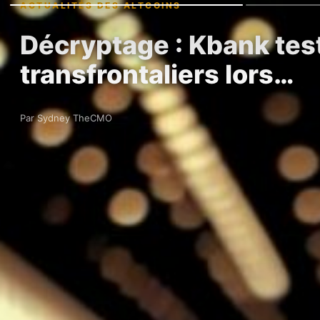
ACTUALITÉS DES ALTCOINS
Décryptage : Kbank test
transfrontaliers lors…
Par Sydney TheCMO