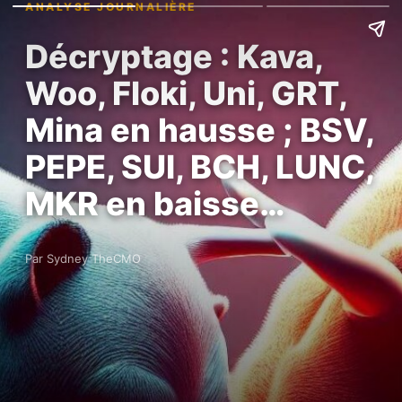
ANALYSE JOURNALIÈRE
Décryptage : Kava,
Woo, Floki, Uni, GRT,
Mina en hausse ; BSV,
PEPE, SUI, BCH, LUNC,
MKR en baisse…
Par Sydney TheCMO