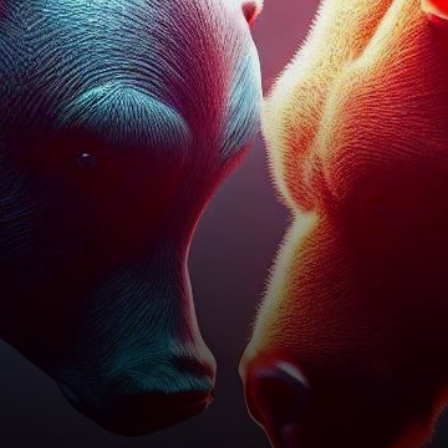
(WOO), Floki Inu (FLOKI),
Uniswap (UNI), The Graph…