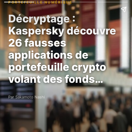
PORTEFEUILLE NUMÉRIQUE
Décryptage :
Kaspersky découvre
26 fausses
applications de
portefeuille crypto
volant des fonds…
Par Sakamoto Nashi