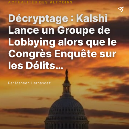
ACTUALITÉS DES ALTCOINS
Décryptage : Kalshi
Lance un Groupe de
Lobbying alors que le
Congrès Enquête sur
les Délits…
Par Maheen Hernandez