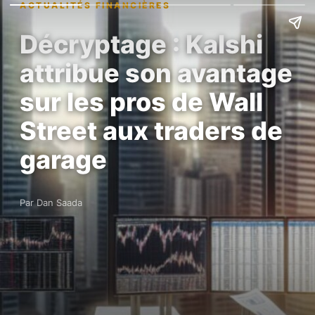
ACTUALITÉS FINANCIÈRES
Décryptage : Kalshi
attribue son avantage
sur les pros de Wall
Street aux traders de
garage
Par Dan Saada