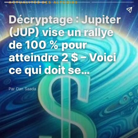
ACTUALITÉS DES ALTCOINS
Décryptage : Jupiter
(JUP) vise un rallye
de 100 % pour
atteindre 2 $ – Voici
ce qui doit se…
Par Dan Saada