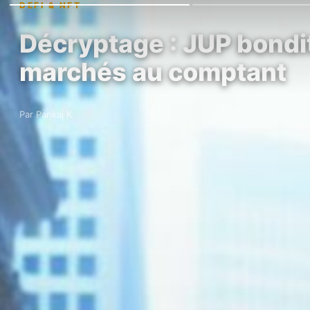
DEFI & NFT
Décryptage : JUP bondit
marchés au comptant
Par Pankaj K