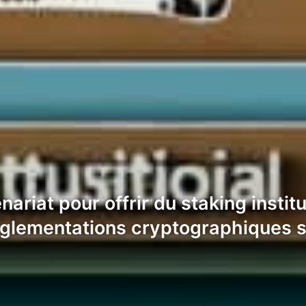
ariat pour offrir du staking instit
églementations cryptographiques se