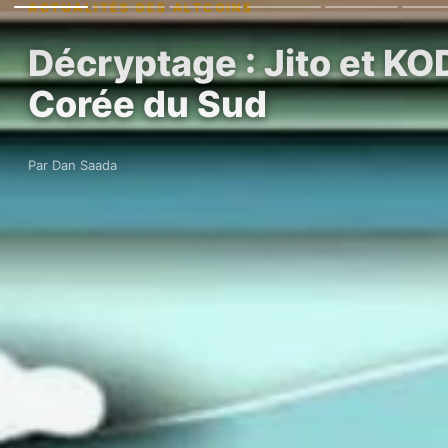
ACTUALITÉS DES ALTCOINS
Décryptage : Jito et KOD
Corée du Sud
Par Dan Saada