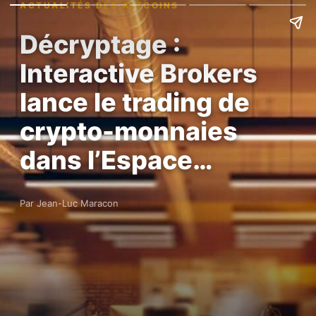
ACTUALITÉS DES ALTCOINS
Décryptage :
Interactive Brokers
lance le trading de
crypto-monnaies
dans l’Espace…
Par Jean-Luc Maracon