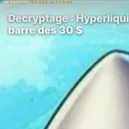
ACTUALITÉS DES ALTCOINS
Décryptage : Hyperliqui
barre des 30 $
Par James Thorp