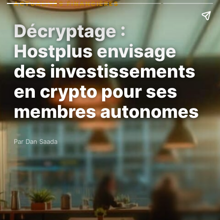
ACTUALITÉS FINANCIÈRES
Décryptage :
Hostplus envisage
des investissements
en crypto pour ses
membres autonomes
Par Dan Saada