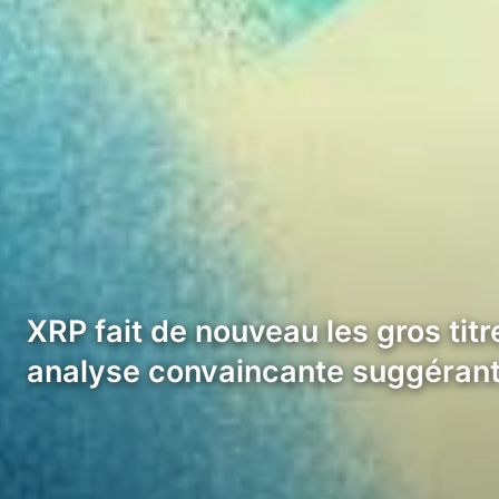
XRP fait de nouveau les gros tit
analyse convaincante suggéran