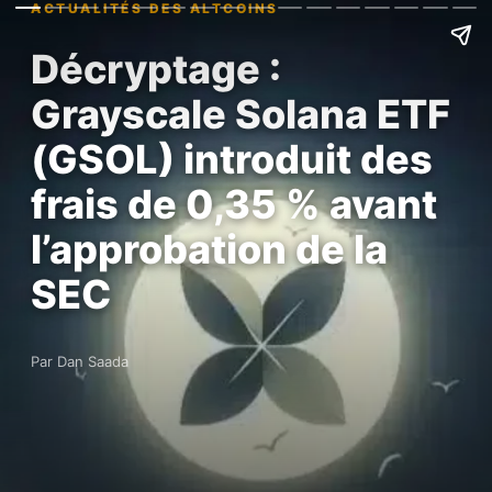
ACTUALITÉS DES ALTCOINS
Décryptage :
Grayscale Solana ETF
(GSOL) introduit des
frais de 0,35 % avant
l’approbation de la
SEC
Par Dan Saada