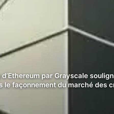
d’Ethereum par Grayscale souligne
ans le façonnement du marché des 