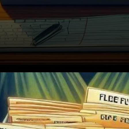
Javon Marks a jeté son dévolu
sur Filecoin (FIL), prévoyant
une augmentation