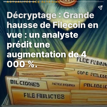
ACTUALITÉS DES ALTCOINS
Décryptage : Grande
hausse de Filecoin en
vue : un analyste
prédit une
augmentation de 4
000 %.
Par Dan Saada