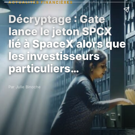
ACTUALITÉS FINANCIÈRES
Décryptage : Gate
lance le jeton SPCX
lié à SpaceX alors que
les investisseurs
particuliers…
Par Julie Binoche