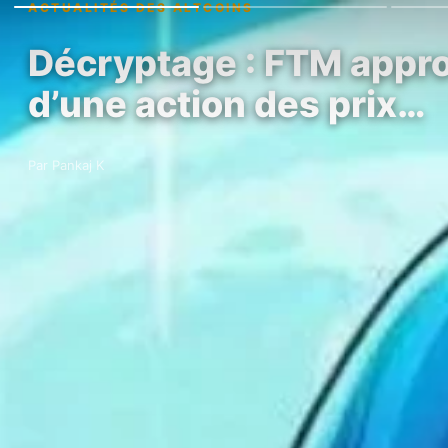
ACTUALITÉS DES ALTCOINS
Décryptage : FTM appro
d’une action des prix…
Par Pankaj K